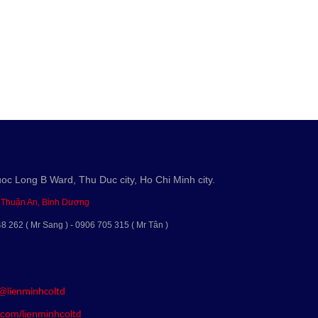
uoc Long B Ward, Thu Duc city, Ho Chi Minh city.
, Thuận An, Bình Dương
48 262 ( Mr Sang ) - 0906 705 315 ( Mr Tân )
/@l
ienminhcoltd
.com/lienminhco
ltd