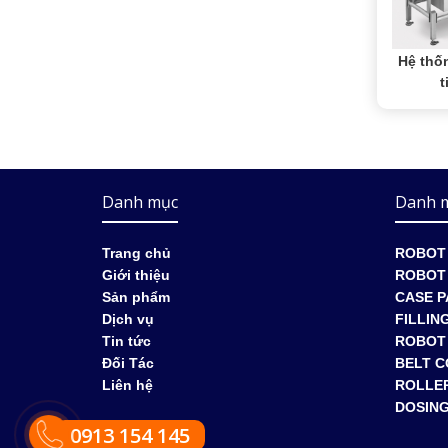
Hệ thố
t
Danh mục
Danh 
Trang chủ
ROBOT 
Giới thiệu
ROBOT 
Sản phẩm
CASE P
Dịch vụ
FILLIN
Tin tức
ROBOT
Đối Tác
BELT 
Liên hệ
ROLLE
DOSIN
0913 154 145