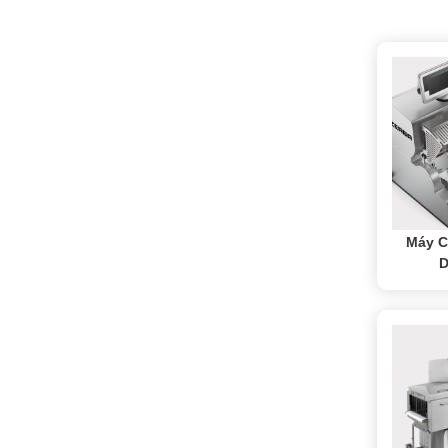
Máy C
D