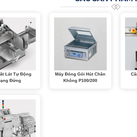
ắt Lát Tự Động
Máy Đóng Gói Hút Chân
Câ
ạng Đứng
Không P100/200