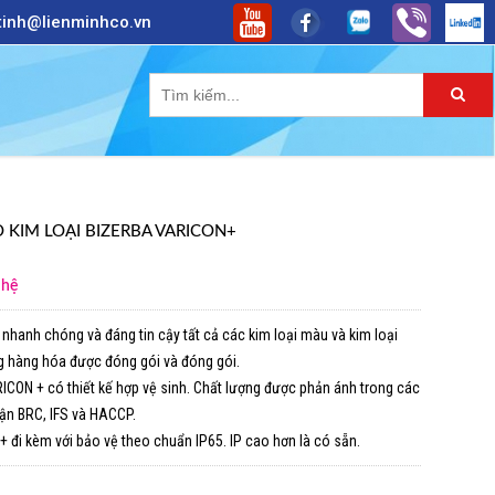
 tinh@lienminhco.vn
 KIM LOẠI BIZERBA VARICON+
 hệ
 nhanh chóng và đáng tin cậy tất cả các kim loại màu và kim loại
g hàng hóa được đóng gói và đóng gói.
CON + có thiết kế hợp vệ sinh. Chất lượng được phản ánh trong các
ận BRC, IFS và HACCP.
 đi kèm với bảo vệ theo chuẩn IP65. IP cao hơn là có sẵn.