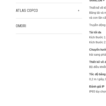
VARICON +
Thiết kế về kĩ
ATLAS COPCO
Máy Nén Khí Không Dầu
Băng tải và 
và con lăn că
Truyền động 
OMORI
Tải tối đa
Kích thước 1
Kích thước 2
Chuyển hư
trái sang phả
Thiết kế về 
Bộ điều khiển
Tốc độ băng 
0,2 m / giây,
Đánh giá IP
IP65 tùy chọ