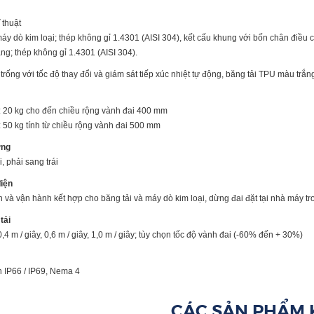
 thuật
máy dò kim loại; thép không gỉ 1.4301 (AISI 304), kết cấu khung với bốn chân điều
ng; thép không gỉ 1.4301 (AISI 304).
trống với tốc độ thay đổi và giám sát tiếp xúc nhiệt tự động, băng tải TPU màu tr
: 20 kg cho đến chiều rộng vành đai 400 mm
: 50 kg tính từ chiều rộng vành đai 500 mm
ớng
i, phải sang trái
điện
 và vận hành kết hợp cho băng tải và máy dò kim loại, dừng đai đặt tại nhà máy tro
tải
 0,4 m / giây, 0,6 m / giây, 1,0 m / giây; tùy chọn tốc độ vành đai (-60% đến + 30%)
n IP66 / IP69, Nema 4
CÁC SẢN PHẨM