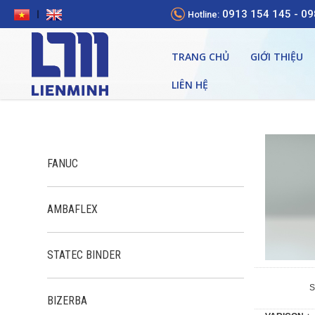
0913 154 145 -‬ 0
|
Hotline:
TRANG CHỦ
GIỚI THIỆU
LIÊN HỆ
FANUC
AMBAFLEX
STATEC BINDER
Máy Sấy Khí
S
BIZERBA
Máy Nén Khí Bôi Trơn Bằng Dầu