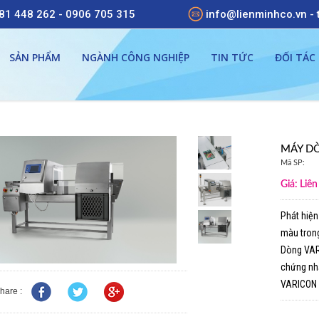
981 448 262 - 0906 705 315
info@lienminhco.vn -
SẢN PHẨM
NGÀNH CÔNG NGHIỆP
TIN TỨC
ĐỐI TÁC
MÁY DÒ
Mã SP:
Giá: Liên
Phát hiện
màu tron
Dòng VARI
chứng nh
VARICON +
hare :