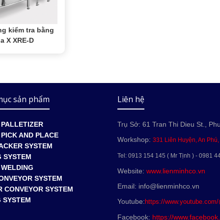
ng kiểm tra bằng
ia X XRE-D
mục sản phẩm
Liên hệ
PALLETIZER
Trụ Sở: 61 Tran Thi Dieu St., Ph
PICK AND PLACE
Workshop:
331 Liên Huyện, An Phú
ACKER SYSTEM
Tel: 0913 154 145 ( Mr Tịnh ) - 0981 4
G SYSTEM
 WELDING
Website:
www.lienminhco.vn
CONVEYOR SYSTEM
Email: info@lienminhco.vn
R CONVEYOR SYSTEM
G SYSTEM
Youtube:
https://www.youtube.com
Facebook:
https://www.facebook